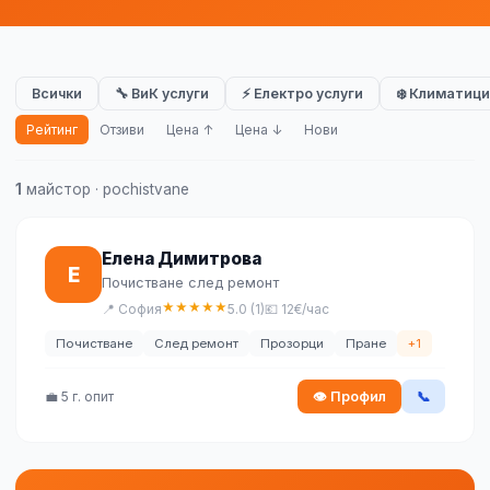
Всички
🔧 ВиК услуги
⚡ Електро услуги
❄️ Климатици
Рейтинг
Отзиви
Цена ↑
Цена ↓
Нови
1
майстор · pochistvane
Елена Димитрова
Е
Почистване след ремонт
★
★
★
★
★
📍 София
5.0 (1)
💶 12€/час
Почистване
След ремонт
Прозорци
Пране
+1
💼 5 г. опит
👁 Профил
📞