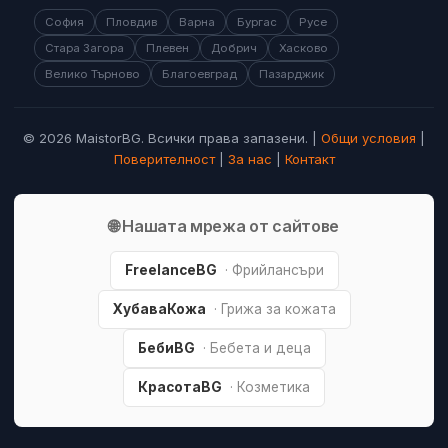
София
Пловдив
Варна
Бургас
Русе
Стара Загора
Плевен
Добрич
Хасково
Велико Търново
Благоевград
Пазарджик
© 2026 MaistorBG. Всички права запазени. |
Общи условия
|
Поверителност
|
За нас
|
Контакт
🌐 Нашата мрежа от сайтове
FreelanceBG
· Фрийлансъри
ХубаваКожа
· Грижа за кожата
БебиBG
· Бебета и деца
КрасотаBG
· Козметика