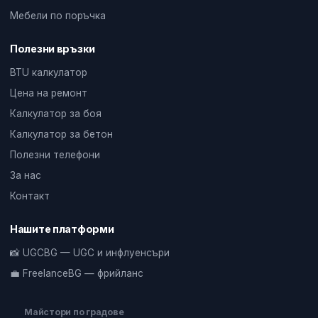
Мебели по поръчка
Полезни връзки
BTU калкулатор
Цена на ремонт
Калкулатор за боя
Калкулатор за бетон
Полезни телефони
За нас
Контакт
Нашите платформи
📸 UGCBG — UGC и инфлуенсъри
💼 FreelanceBG — фрийланс
Майстори по градове