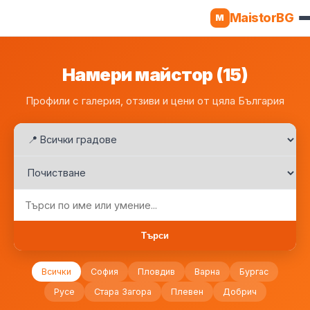
MaistorBG
M
Намери майстор (15)
Профили с галерия, отзиви и цени от цяла България
Търси
Всички
София
Пловдив
Варна
Бургас
Русе
Стара Загора
Плевен
Добрич