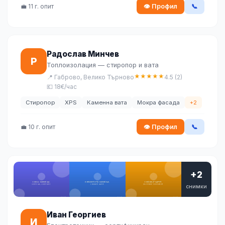
💼 11 г. опит
👁 Профил
📞
Радослав Минчев
Р
Топлоизолация — стиропор и вата
★
★
★
★
★
📍 Габрово, Велико Търново
4.5 (2)
💶 18€/час
Стиропор
XPS
Каменна вата
Мокра фасада
+2
💼 10 г. опит
👁 Профил
📞
+2
снимки
Иван Георгиев
И