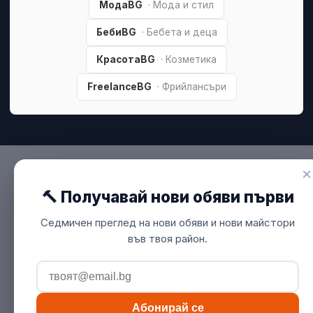
МодаBG
· Мода и стил
БебиBG
· Бебета и деца
КрасотаBG
· Козметика
FreelanceBG
· Фрийлансъри
×
🔨 Получавай нови обяви първи
Седмичен преглед на нови обяви и нови майстори
във твоя район.
Абонирай се