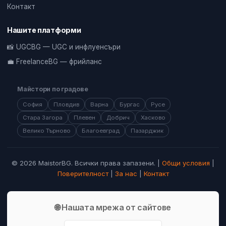
Контакт
Нашите платформи
📸 UGCBG — UGC и инфлуенсъри
💼 FreelanceBG — фрийланс
Майстори по градове
София
Пловдив
Варна
Бургас
Русе
Стара Загора
Плевен
Добрич
Хасково
Велико Търново
Благоевград
Пазарджик
© 2026 MaistorBG. Всички права запазени. |
Общи условия
|
Поверителност
|
За нас
|
Контакт
🌐 Нашата мрежа от сайтове