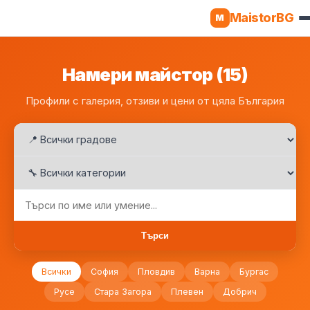
MaistorBG
M
Намери майстор (15)
Профили с галерия, отзиви и цени от цяла България
Търси
Всички
София
Пловдив
Варна
Бургас
Русе
Стара Загора
Плевен
Добрич