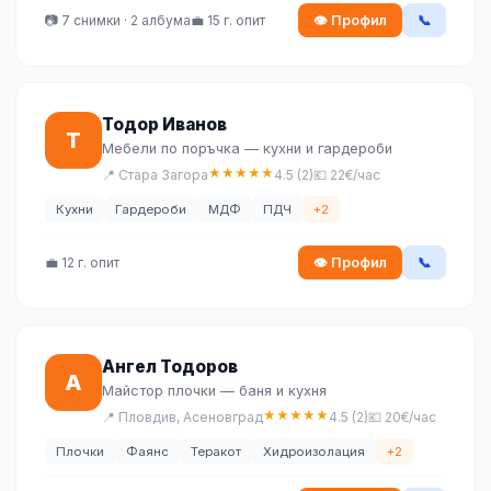
📷 7 снимки · 2 албума
💼 15 г. опит
👁 Профил
📞
Тодор Иванов
Т
Мебели по поръчка — кухни и гардероби
★
★
★
★
★
📍 Стара Загора
4.5 (2)
💶 22€/час
Кухни
Гардероби
МДФ
ПДЧ
+2
💼 12 г. опит
👁 Профил
📞
Ангел Тодоров
А
Майстор плочки — баня и кухня
★
★
★
★
★
📍 Пловдив, Асеновград
4.5 (2)
💶 20€/час
Плочки
Фаянс
Теракот
Хидроизолация
+2