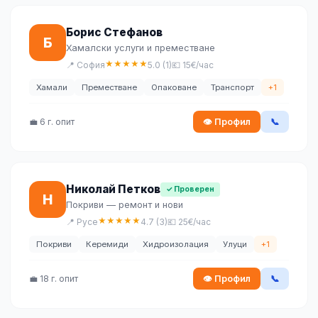
Борис Стефанов
Б
Хамалски услуги и преместване
★
★
★
★
★
📍 София
5.0 (1)
💶 15€/час
Хамали
Преместване
Опаковане
Транспорт
+1
💼 6 г. опит
👁 Профил
📞
Николай Петков
✓ Проверен
Н
Покриви — ремонт и нови
★
★
★
★
★
📍 Русе
4.7 (3)
💶 25€/час
Покриви
Керемиди
Хидроизолация
Улуци
+1
💼 18 г. опит
👁 Профил
📞