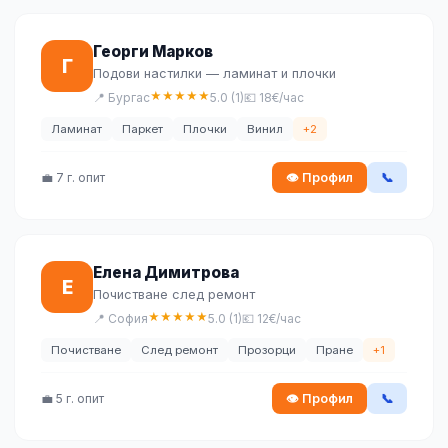
Георги Марков
Г
Подови настилки — ламинат и плочки
★
★
★
★
★
📍 Бургас
5.0 (1)
💶 18€/час
Ламинат
Паркет
Плочки
Винил
+2
💼 7 г. опит
👁 Профил
📞
Елена Димитрова
Е
Почистване след ремонт
★
★
★
★
★
📍 София
5.0 (1)
💶 12€/час
Почистване
След ремонт
Прозорци
Пране
+1
💼 5 г. опит
👁 Профил
📞