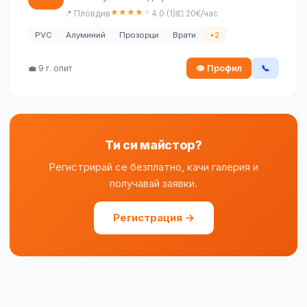
★
★
★
★
★
📍 Пловдив
4.0 (1)
💶 20€/час
PVC
Алуминий
Прозорци
Врати
+2
💼 9 г. опит
👁 Профил
📞
Ти си майстор?
Регистрирай се безплатно, качи галерия и
получавай заявки.
Регистрация →