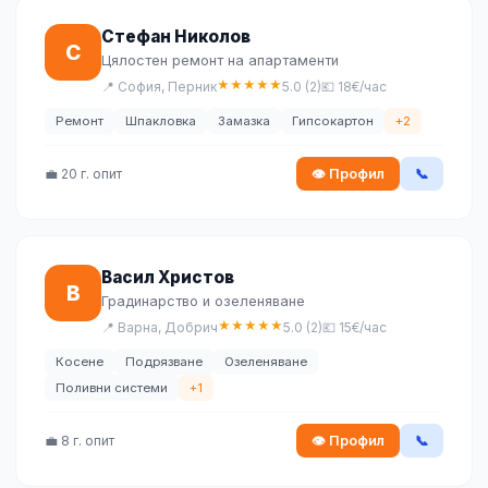
Стефан Николов
С
Цялостен ремонт на апартаменти
★
★
★
★
★
📍 София, Перник
5.0 (2)
💶 18€/час
Ремонт
Шпакловка
Замазка
Гипсокартон
+2
💼 20 г. опит
👁 Профил
📞
Васил Христов
В
Градинарство и озеленяване
★
★
★
★
★
📍 Варна, Добрич
5.0 (2)
💶 15€/час
Косене
Подрязване
Озеленяване
Поливни системи
+1
💼 8 г. опит
👁 Профил
📞