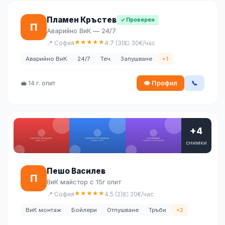
Пламен Кръстев
✓ Проверен
П
Аварийно ВиК — 24/7
★
★
★
★
★
📍 София
4.7 (3)
💶 30€/час
Аварийно ВиК
24/7
Теч
Запушване
+1
💼 14 г. опит
👁 Профил
📞
+4
снимки
Пешо Василев
П
ВиК майстор с 15г опит
★
★
★
★
★
📍 София
4.5 (2)
💶 20€/час
ВиК монтаж
Бойлери
Отпушване
Тръби
+2