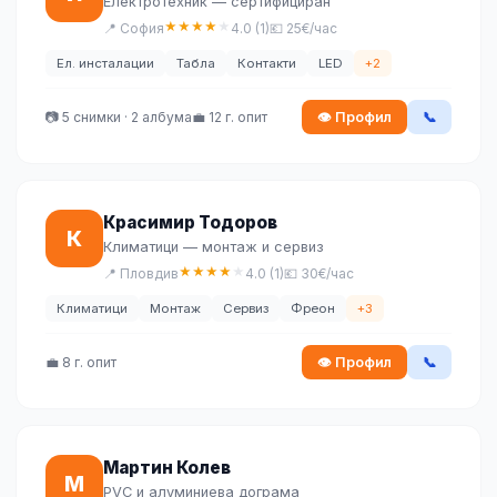
Електротехник — сертифициран
★
★
★
★
★
📍 София
4.0 (1)
💶 25€/час
Ел. инсталации
Табла
Контакти
LED
+2
📷 5 снимки · 2 албума
💼 12 г. опит
👁 Профил
📞
Красимир Тодоров
К
Климатици — монтаж и сервиз
★
★
★
★
★
📍 Пловдив
4.0 (1)
💶 30€/час
Климатици
Монтаж
Сервиз
Фреон
+3
💼 8 г. опит
👁 Профил
📞
Мартин Колев
М
PVC и алуминиева дограма