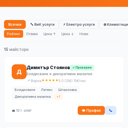
Всички
🔧 ВиК услуги
⚡ Електро услуги
❄️ Климатици
Рейтинг
Отзиви
Цена ↑
Цена ↓
Нови
15
майстори
Димитър Стоянов
✓ Проверен
Д
Боядисване и декоративни мазилки
★
★
★
★
★
📍 Варна
5.0 (3)
💶 15€/час
Боядисване
Латекс
Шпакловка
Декоративна мазилка
+1
💼 10 г. опит
👁 Профил
📞