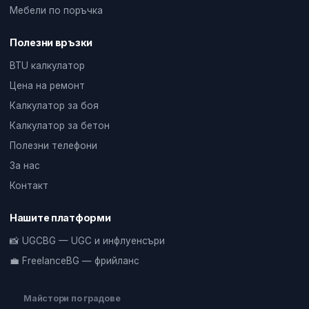
Мебели по поръчка
Полезни връзки
BTU калкулатор
Цена на ремонт
Калкулатор за боя
Калкулатор за бетон
Полезни телефони
За нас
Контакт
Нашите платформи
📸 UGCBG — UGC и инфлуенсъри
💼 FreelanceBG — фрийланс
Майстори по градове