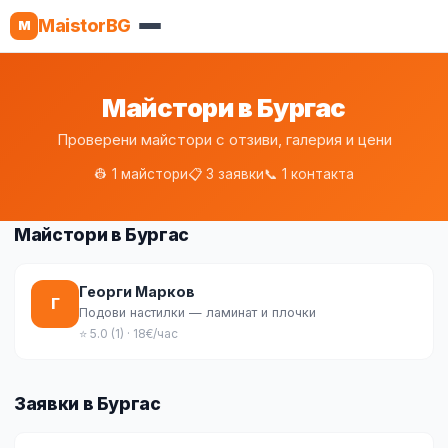
MaistorBG
M
Майстори в Бургас
Проверени майстори с отзиви, галерия и цени
👷 1 майстори
📋 3 заявки
📞 1 контакта
Майстори в Бургас
Георги Марков
Г
Подови настилки — ламинат и плочки
⭐ 5.0 (1) · 18€/час
Заявки в Бургас