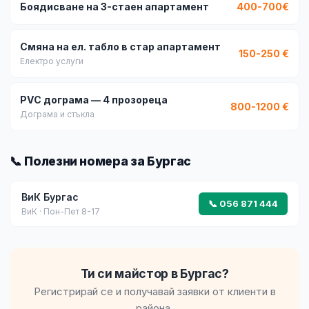
Боядисване на 3-стаен апартамент
400-700€
Смяна на ел. табло в стар апартамент
150-250 €
Електро услуги
PVC дограма — 4 прозореца
800-1200 €
Дограма и стъкла
📞 Полезни номера за Бургас
ВиК Бургас
📞 056 871 444
ВиК · Пон-Пет 8-17
Ти си майстор в Бургас?
Регистрирай се и получавай заявки от клиенти в
района.