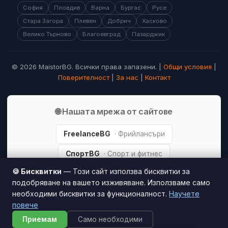
София
Пловдив
Варна
Бургас
Русе
Стара Загора
Плевен
Добрич
Хасково
Велико Търново
Благоевград
Пазарджик
© 2026 MaistorBG. Всички права запазени. |
Общи условия
|
Поверителност
|
За нас
|
Контакт
🌐 Нашата мрежа от сайтове
FreelanceBG
· Фрийлансъри
СпортBG
· Спорт и фитнес
🍪 Бисквитки
— Този сайт използва бисквитки за
МодаBG
· Мода и стил
подобряване на вашето изживяване. Използваме само
необходими бисквитки за функционалност.
НамаленияBG
· Оферти и купони
Научете
повече
Приемам
Само необходими