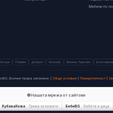
Мебели по по
Загора
Плевен
Добрич
Хасково
Велико Търново
Благоевгр
orBG. Всички права запазени. |
Общи условия
|
Поверителност
|
За
🌐 Нашата мрежа от сайтове
ХубаваКожа
· Грижа за кожата
БебиBG
· Бебета и деца