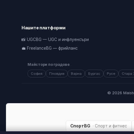
Нашите платформи
📸 UGCBG — UGC и инфлуенсъри
💼 FreelanceBG — фрийланс
Майстори по градове
София
Пловдив
Варна
Бургас
Русе
Стара 
© 2026 Maist
СпортBG
· Спорт и фитнес