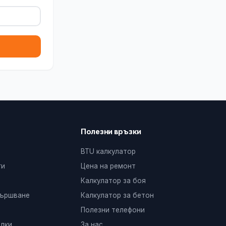
Полезни връзки
BTU калкулатор
ги
Цена на ремонт
Калкулатор за боя
вършване
Калкулатор за бетон
Полезни телефони
лки
За нас