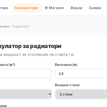
тори
Калкулатори
🛠 Магазин
Форум
Заявки
латори
› Радиатори
кулатор за радиатори
а мощност за отопление на стаята ти.
аята (м²)
Височина (м)
Външни стени
орци