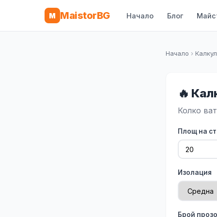
MaistorBG
M
Начало
Блог
Майс
Начало
›
Калку
🔥 Кал
Колко ват
Площ на ст
Изолация
Брой проз