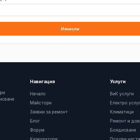
Изчисли
Навигация
Услуги
ери
Начало
ВиК услуги
дисване
Майстори
Електро услу
Заявки за ремонт
Климатици
Блог
Ремонт и до
Форум
Боядисване
Калкулатори
Подови насти