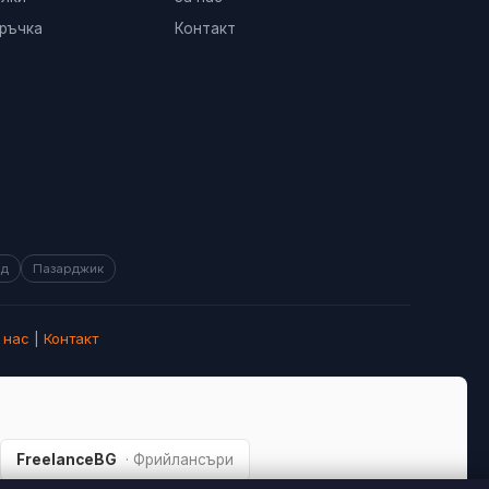
ръчка
Контакт
ад
Пазарджик
 нас
|
Контакт
FreelanceBG
· Фрийлансъри