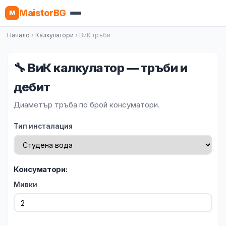
MaistorBG
M
Начало
›
Калкулатори
› ВиК тръби
🔧 ВиК калкулатор — тръби и
дебит
Диаметър тръба по брой консуматори.
Тип инсталация
Консуматори:
Мивки