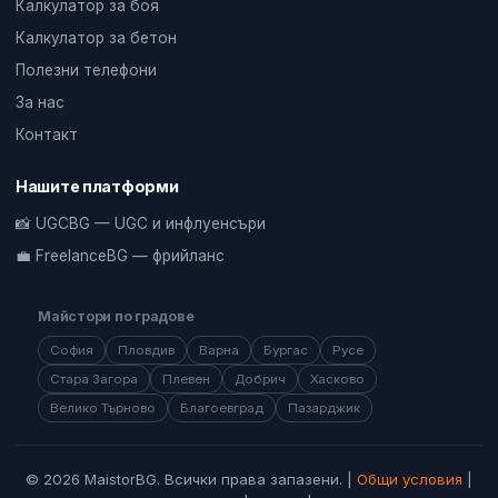
Калкулатор за боя
Калкулатор за бетон
Полезни телефони
За нас
Контакт
Нашите платформи
📸 UGCBG — UGC и инфлуенсъри
💼 FreelanceBG — фрийланс
Майстори по градове
София
Пловдив
Варна
Бургас
Русе
Стара Загора
Плевен
Добрич
Хасково
Велико Търново
Благоевград
Пазарджик
© 2026 MaistorBG. Всички права запазени. |
Общи условия
|