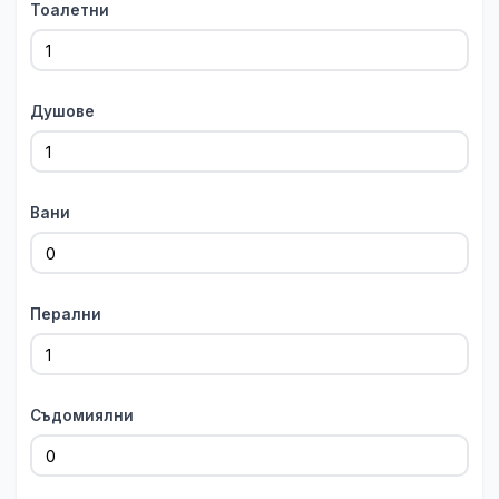
Тоалетни
Душове
Вани
Перални
Съдомиялни