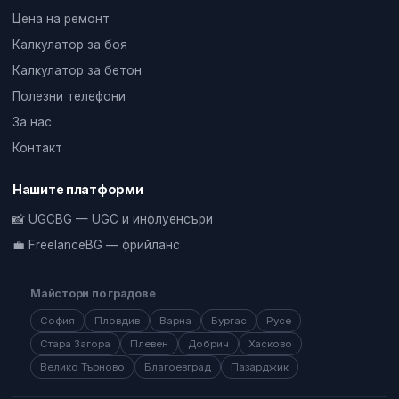
Цена на ремонт
Калкулатор за боя
Калкулатор за бетон
Полезни телефони
За нас
Контакт
Нашите платформи
📸 UGCBG — UGC и инфлуенсъри
💼 FreelanceBG — фрийланс
Майстори по градове
София
Пловдив
Варна
Бургас
Русе
Стара Загора
Плевен
Добрич
Хасково
Велико Търново
Благоевград
Пазарджик