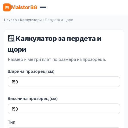
MaistorBG
M
Начало
›
Калкулатори
› Пердета и щори
🪟 Калкулатор за пердета и
щори
Размер и метри плат по размера на прозореца.
Ширина прозорец (см)
Височина прозорец (см)
Тип