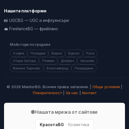
Нашите платформи
📸 UGCBG — UGC и инфлуенсъри
💼 FreelanceBG — фрийланс
Майстори по градове
София
Пловдив
Варна
Бургас
Русе
Стара Загора
Плевен
Добрич
Хасково
Велико Търново
Благоевград
Пазарджик
© 2026 MaistorBG. Всички права запазени. |
Общи условия
|
Поверителност
|
За нас
|
Контакт
🌐 Нашата мрежа от сайтове
КрасотаBG
· Козметика