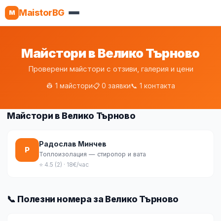
MaistorBG
M
Майстори в Велико Търново
Проверени майстори с отзиви, галерия и цени
👷 1 майстори
📋 0 заявки
📞 1 контакта
Майстори в Велико Търново
Радослав Минчев
Р
Топлоизолация — стиропор и вата
⭐ 4.5 (2) · 18€/час
📞 Полезни номера за Велико Търново