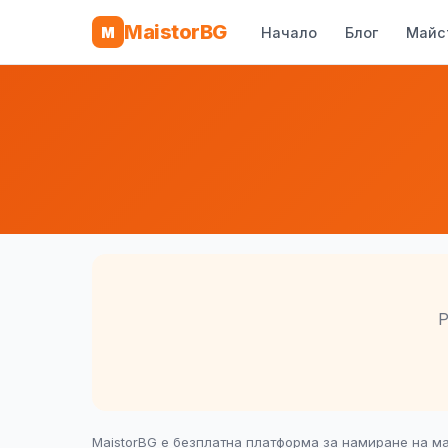
MaistorBG
M
Начало
Блог
Майс
Р
MaistorBG е безплатна платформа за намиране на ма