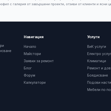
офил с галерия от завършени проекти, отзиви от клиенти и ясни ц
Навигация
Услуги
ери
Начало
ВиК услуги
дисване
Майстори
Електро услу
Заявки за ремонт
Климатици
Блог
Ремонт и до
Форум
Боядисване
Калкулатори
Подови насти
Мебели по по