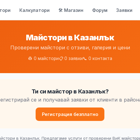
тори
Калкулатори
🛠 Магазин
Форум
Заявки
Майстори в Казанлък
Проверени майстори с отзиви, галерия и цени
👷 0 майстори
📋 0 заявки
📞 0 контакта
Ти си майстор в Казанлък?
егистрирай се и получавай заявки от клиенти в район
Регистрация безплатно
йстори в Казанлък. Предлагаме услуги от проверени ВиК майстори