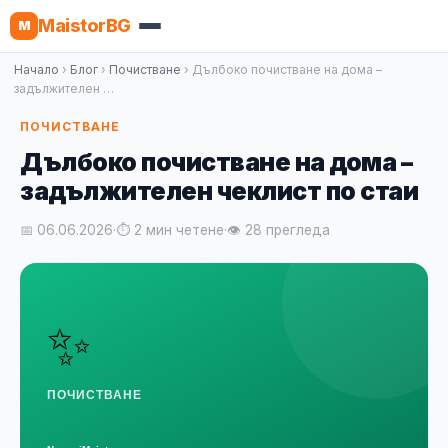
MaistorBG
M
Начало
›
Блог
›
Почистване
› Дълбоко почистване на дома –
задължителен …
ПОЧИСТВАНЕ
Дълбоко почистване на дома –
задължителен чеклист по стаи
📅 06.06.2026
·
⏱ 2 мин четене
·
👁 28 прегледа