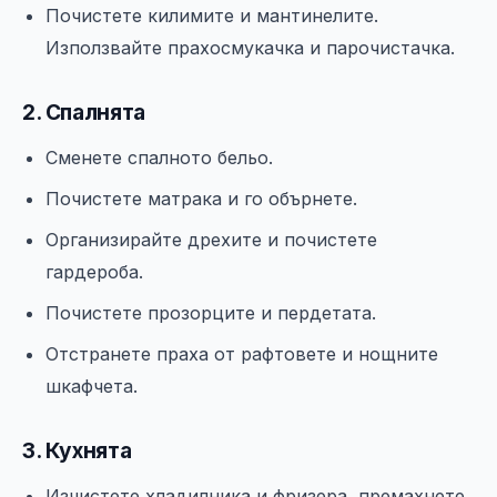
Почистете килимите и мантинелите.
Използвайте прахосмукачка и парочистачка.
2. Спалнята
Сменете спалното бельо.
Почистете матрака и го обърнете.
Организирайте дрехите и почистете
гардероба.
Почистете прозорците и пердетата.
Отстранете праха от рафтовете и нощните
шкафчета.
3. Кухнята
Изчистете хладилника и фризера, премахнете