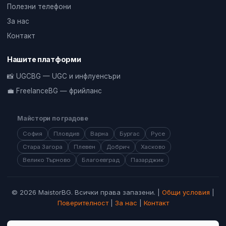
Полезни телефони
За нас
Контакт
Нашите платформи
📸 UGCBG — UGC и инфлуенсъри
💼 FreelanceBG — фрийланс
Майстори по градове
София
Пловдив
Варна
Бургас
Русе
Стара Загора
Плевен
Добрич
Хасково
Велико Търново
Благоевград
Пазарджик
© 2026 MaistorBG. Всички права запазени. |
Общи условия
|
Поверителност
|
За нас
|
Контакт