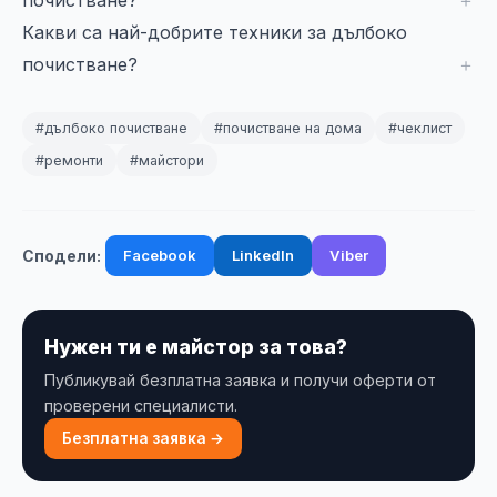
почистване?
Какви са най-добрите техники за дълбоко
почистване?
#дълбоко почистване
#почистване на дома
#чеклист
#ремонти
#майстори
Facebook
LinkedIn
Viber
Сподели:
Нужен ти е майстор за това?
Публикувай безплатна заявка и получи оферти от
проверени специалисти.
Безплатна заявка →