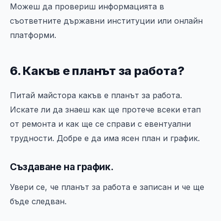
Можеш да провериш информацията в
съответните държавни институции или онлайн
платформи.
6. Какъв е планът за работа?
Питай майстора какъв е планът за работа.
Искате ли да знаеш как ще протече всеки етап
от ремонта и как ще се справи с евентуални
трудности. Добре е да има ясен план и график.
Създаване на график.
Увери се, че планът за работа е записан и че ще
бъде следван.