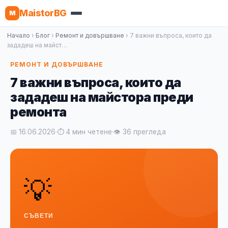
MaistorBG
M
Начало
›
Блог
›
Ремонт и довършване
› 7 важни въпроса, които да
зададеш на майст…
РЕМОНТ И ДОВЪРШВАНЕ
7 важни въпроса, които да
зададеш на майстора преди
ремонта
📅 16.06.2026
·
⏱ 4 мин четене
·
👁 36 прегледа