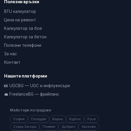
Полезни връзки
BTU калкулатор
Цена на ремонт
Калкулатор за боя
Калкулатор за бетон
Полезни телефони
За нас
Контакт
Нашите платформи
📸 UGCBG — UGC и инфлуенсъри
💼 FreelanceBG — фрийланс
Майстори по градове
София
Пловдив
Варна
Бургас
Русе
Стара Загора
Плевен
Добрич
Хасково