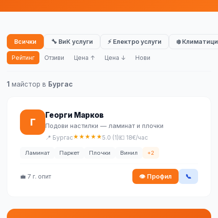
Всички
🔧 ВиК услуги
⚡ Електро услуги
❄️ Климатици
Рейтинг
Отзиви
Цена ↑
Цена ↓
Нови
1
майстор в
Бургас
Георги Марков
Г
Подови настилки — ламинат и плочки
★
★
★
★
★
📍 Бургас
5.0 (1)
💶 18€/час
Ламинат
Паркет
Плочки
Винил
+2
💼 7 г. опит
👁 Профил
📞