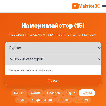
MaistorBG
M
Намери майстор (15)
Профили с галерия, отзиви и цени от цяла България
Търси
Всички
София
Пловдив
Варна
Бургас
Русе
Стара Загора
Плевен
Добрич