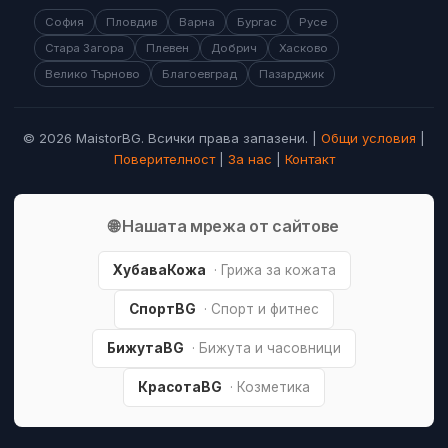
София
Пловдив
Варна
Бургас
Русе
Стара Загора
Плевен
Добрич
Хасково
Велико Търново
Благоевград
Пазарджик
© 2026 MaistorBG. Всички права запазени. |
Общи условия
|
Поверителност
|
За нас
|
Контакт
🌐 Нашата мрежа от сайтове
ХубаваКожа
· Грижа за кожата
СпортBG
· Спорт и фитнес
БижутаBG
· Бижута и часовници
КрасотаBG
· Козметика