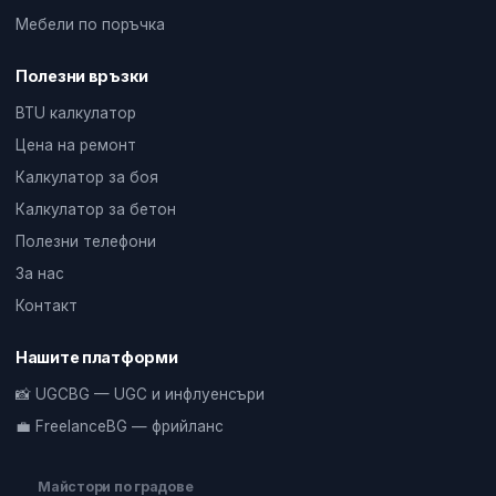
Мебели по поръчка
Полезни връзки
BTU калкулатор
Цена на ремонт
Калкулатор за боя
Калкулатор за бетон
Полезни телефони
За нас
Контакт
Нашите платформи
📸 UGCBG — UGC и инфлуенсъри
💼 FreelanceBG — фрийланс
Майстори по градове