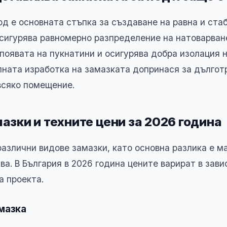
од е основната стъпка за създаване на равна и ста
осигурява равномерно разпределение на натоварван
появата на пукнатини и осигурява добра изолация н
лната изработка на замазката допринася за дългот
всяко помещение.
азки и техните цени за 2026 година
различни видове замазки, като основна разлика е м
ва. В България в 2026 година цените варират в зав
а проекта.
мазка