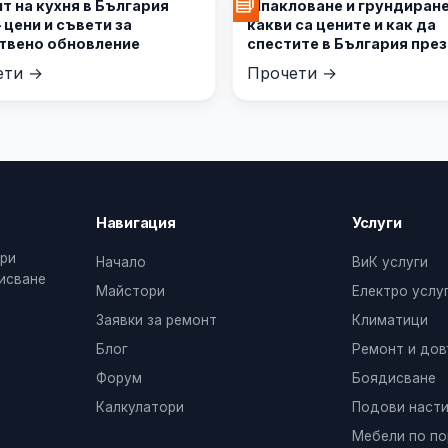
📘
т на кухня в България
Шпакловане и грундиране
 цени и съвети за
какви са цените и как да
твено обновление
спестите в България през
година
ети →
Прочети →
Навигация
Услуги
ери
Начало
ВиК услуги
дисване
Майстори
Електро услу
Заявки за ремонт
Климатици
Блог
Ремонт и до
Форум
Боядисване
Калкулатори
Подови насти
Мебели по по