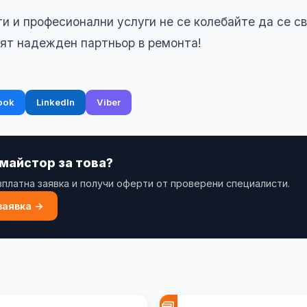
ти и професионални услуги не се колебайте да се с
ият надежден партньор в ремонта!
ook
LinkedIn
Viber
 майстор за това?
платна заявка и получи оферти от проверени специалисти.
заявка →