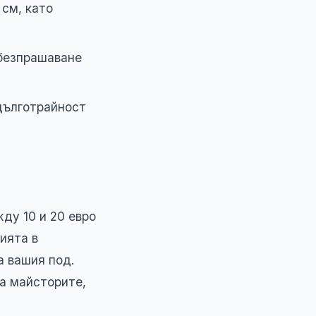
 см, като
обезпрашаване
 дълготрайност
ду 10 и 20 евро
ията в
а вашия под.
а майсторите,