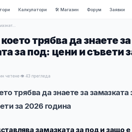
тори
Калкулатори
🛠 Магазин
Форум
Заявки
амазкат…
 което трябва да знаете за
та за под: цени и съвети 
ин четене
·
👁 43 прегледа
ето трябва да знаете за замазката 
ети за 2026 година
ставлява замазката за под и защо е