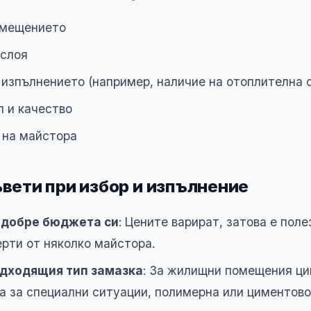
омещението
 слоя
изпълнението (например, наличие на отоплителна 
 и качество
 на майстора
вети при избор и изпълнение
 добре бюджета си
: Цените варират, затова е поле
рти от няколко майстора.
дходящия тип замазка
: За жилищни помещения ци
а за специални ситуации, полимерна или циментов