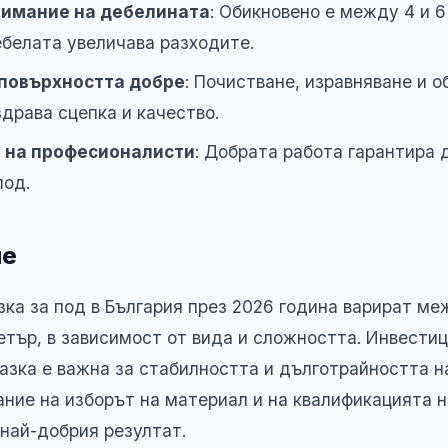
нимание на дебелината
: Обикновено е между 4 и 6
белата увеличава разходите.
повърхността добре
: Почистване, изравняване и 
здрава сцепка и качество.
 на професионалисти
: Добрата работа гарантира
под.
ие
зка за под в България през 2026 година варират меж
етър, в зависимост от вида и сложността. Инвестиц
азка е важна за стабилността и дълготрайността н
ние на изборът на материал и на квалификацията н
 най-добрия резултат.