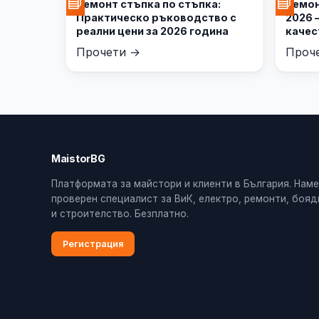
📘
📘
Ремонт стъпка по стъпка:
Ремон
Практическо ръководство с
2026 –
реални цени за 2026 година
качес
Прочети →
Проч
MaistorBG
Платформата за майстори и клиенти в България. Нам
проверен специалист за ВиК, електро, ремонти, боя
и строителство. Безплатно.
Регистрация