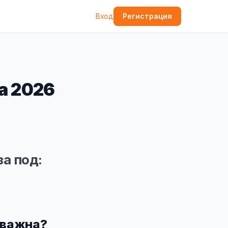
Регистрация
Вход
за 2026
за под:
 важна?