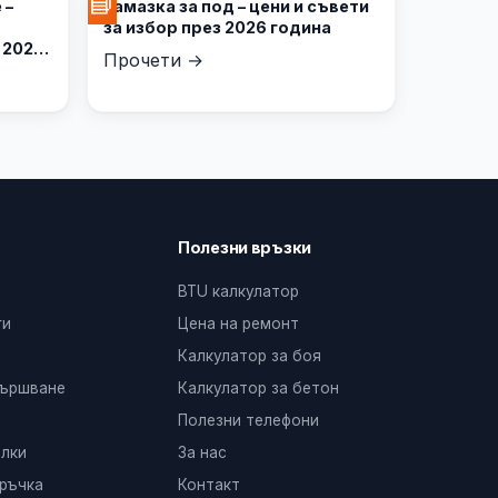
📘
 –
Замазка за под – цени и съвети
за избор през 2026 година
 2026
Прочети →
Полезни връзки
BTU калкулатор
ги
Цена на ремонт
Калкулатор за боя
вършване
Калкулатор за бетон
Полезни телефони
лки
За нас
ръчка
Контакт