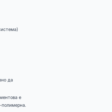
система)
зно да
ментова е
о-полимерна.