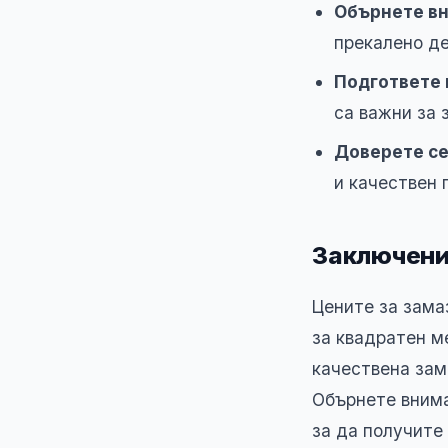
Обърнете в
прекалено де
Подгответе 
са важни за 
Доверете се
и качествен 
Заключен
Цените за зама
за квадратен м
качествена зам
Обърнете внима
за да получите