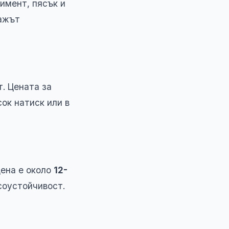
имент, пясък и
ажът
т. Цената за
сок натиск или в
цена е около
12-
соустойчивост.