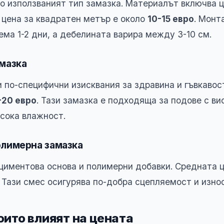
то използваният тип замазка. Материалът включва ц
 цена за квадратен метър е около
10-15 евро
. Монт
ема 1-2 дни, а дебелината варира между 3-10 см.
мазка
и по-специфични изисквания за здравина и гъвкавос
-20 евро
. Тази замазка е подходяща за подове с ви
сока влажност.
лимерна замазка
циментова основа и полимерни добавки. Средната 
. Тази смес осигурява по-добра сцепляемост и изно
оито влияят на цената