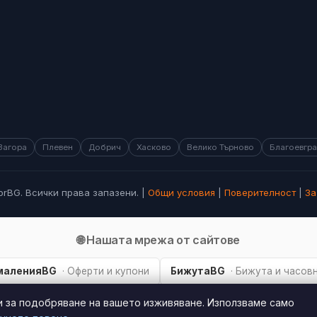
Загора
Плевен
Добрич
Хасково
Велико Търново
Благоевгр
orBG. Всички права запазени. |
Общи условия
|
Поверителност
|
За
🌐 Нашата мрежа от сайтове
маленияBG
· Оферти и купони
БижутаBG
· Бижута и часов
и за подобряване на вашето изживяване. Използваме само