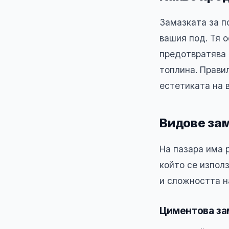
Замазката за п
вашия под. Тя 
предотвратява 
топлина. Прави
естетиката на 
Видове зам
На пазара има 
който се използ
и сложността н
Циментова за