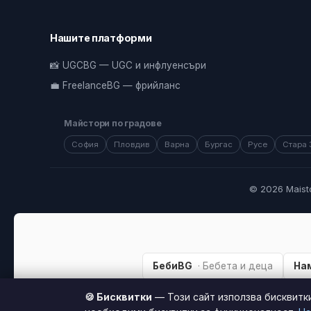
Нашите платформи
📸 UGCBG — UGC и инфлуенсъри
💼 FreelanceBG — фрийланс
Майстори по градове
София
Пловдив
Варна
Бургас
Русе
Стара 
© 2026 Maist
БебиBG
· Бебета и деца
На
🍪 Бисквитки
— Този сайт използва бисквитк