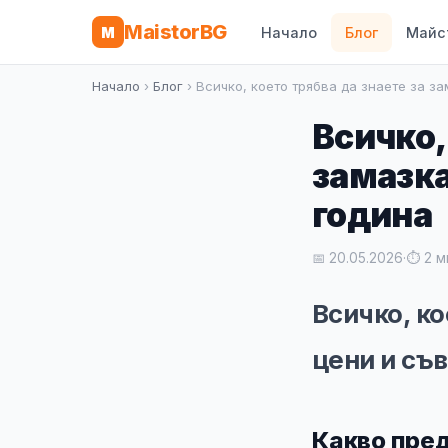
MaistorBG
M
Начало
Блог
Майс
Начало
›
Блог
› Всичко, което трябва да знаете за з
Всичко,
замазка
година
📅 20.05.2026
·
⏱ 2 м
Всичко, ко
цени и съв
Какво пред