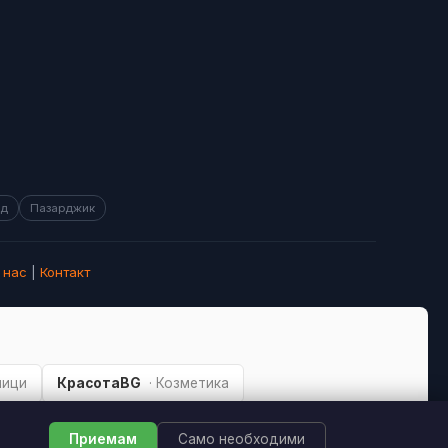
ад
Пазарджик
 нас
|
Контакт
ници
КрасотаBG
· Козметика
Приемам
Само необходими