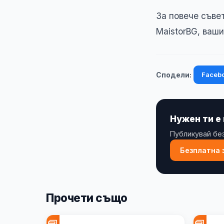
За повече съве
MaistorBG, ваш
Faceb
Сподели:
Нужен ти е
Публикувай без
Безплатна 
Прочети също