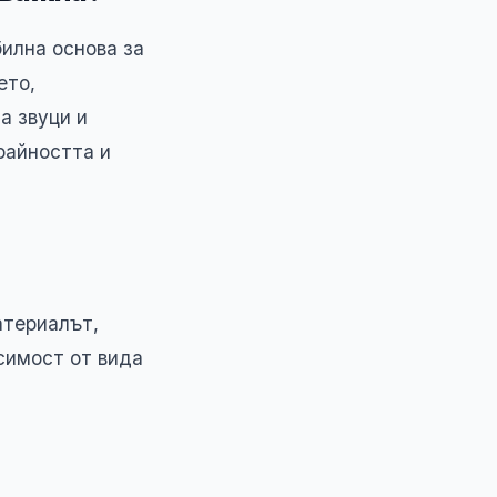
билна основа за
ето,
а звуци и
райността и
атериалът,
исимост от вида