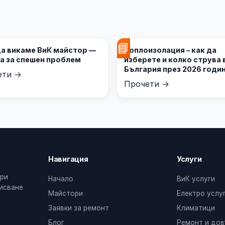
📘
да викаме ВиК майстор —
Топлоизолация – как да
ка за спешен проблем
изберете и колко струва 
България през 2026 годи
ети →
Прочети →
Навигация
Услуги
ери
Начало
ВиК услуги
дисване
Майстори
Електро услу
Заявки за ремонт
Климатици
Блог
Ремонт и до