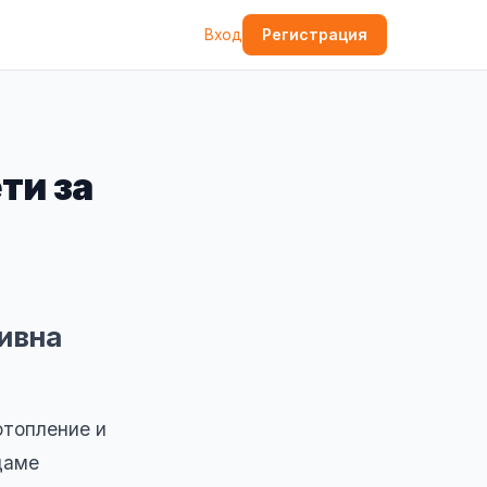
Регистрация
Вход
ти за
тивна
отопление и
даме