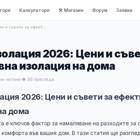
тори
Калкулатори
🛠 Магазин
Форум
Заявки
ни и съвети за ефект…
олация 2026: Цени и съве
на изолация на дома
ин четене
·
👁 96 прегледа
ация 2026: Цени и съвети за ефек
на дома
а е ключов фактор за намаляване на разходите за 
 комфорта във вашия дом. В тази статия ще разгле