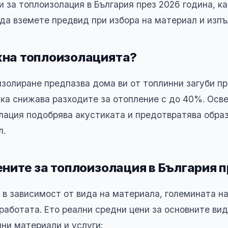
и за топлоизолация в България през 2026 година, к
 да вземете предвид при избора на материал и изпъ
жна топлоизолацията?
золиране предпазва дома ви от топлинни загуби п
ака снижава разходите за отопление с до 40%. Осве
лация подобрява акустиката и предотвратява обра
л.
ените за топлоизолация в България 
 в зависимост от вида на материала, големината на
работата. Ето реални средни цени за основните ви
ни материали и услуги: