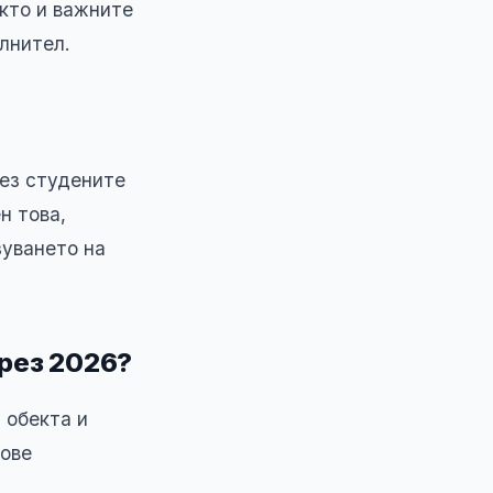
акто и важните
лнител.
рез студените
н това,
зуването на
през 2026?
 обекта и
дове