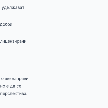
и удължават
-добри
 лицензирани
то ще направи
но е да се
перспектива.