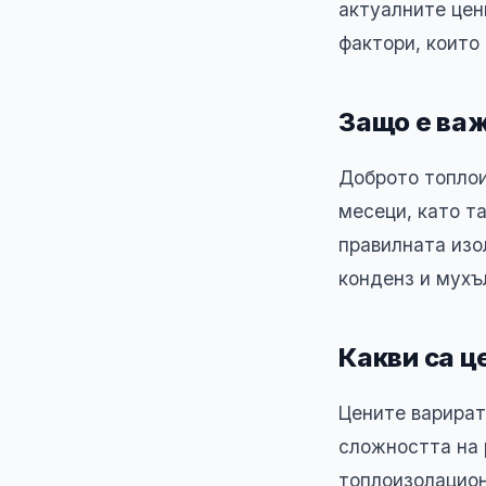
актуалните цен
фактори, които
Защо е ва
Доброто топлои
месеци, като т
правилната изо
конденз и мухъ
Какви са ц
Цените варират
сложността на 
топлоизолацион