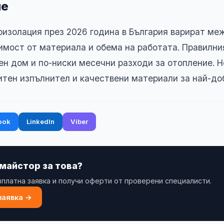
ие
оизолация през 2026 година в България варират меж
исимост от материала и обема на работата. Правилни
ен дом и по-ниски месечни разходи за отопление. Н
итен изпълнител и качествени материали за най-до
ook
LinkedIn
Viber
 майстор за това?
платна заявка и получи оферти от проверени специалисти.
заявка →