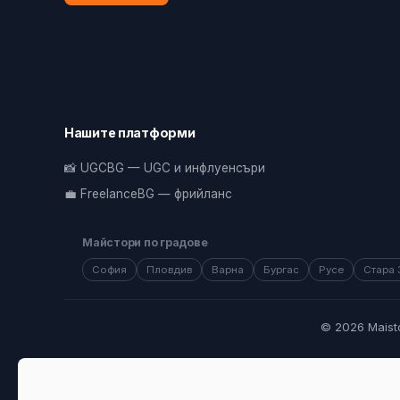
Нашите платформи
📸 UGCBG — UGC и инфлуенсъри
💼 FreelanceBG — фрийланс
Майстори по градове
София
Пловдив
Варна
Бургас
Русе
Стара 
© 2026 Maist