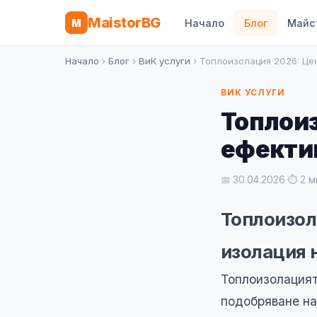
MaistorBG
M
Начало
Блог
Майс
Начало
›
Блог
›
ВиК услуги
› Топлоизолация 2026: Це
ВИК УСЛУГИ
Топлоиз
ефектив
📅 30.04.2026
·
⏱ 2 м
Топлоизол
изолация 
Топлоизолацият
подобряване на