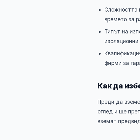
Сложността 
времето за р
Типът на изп
изолационни 
Квалификация
фирми за гар
Как да изб
Преди да вземе
оглед и ще пре
вземат предвид