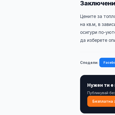
Заключен
Цените за топл
на кв.м, в зав
осигури по-уют
да изберете оп
Faceb
Сподели:
Нужен ти е
Публикувай без
Безплатна 