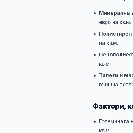
Минерална в
евро на кв.м.
Полистирен 
на кв.м.
Пенополиест
кв.м.
Тапети и ма
външна топло
Фактори, к
Големината н
кв.м.