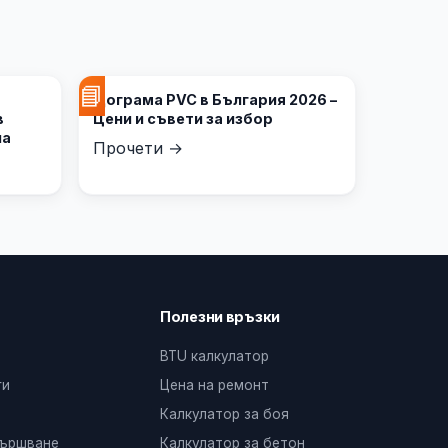
📘
Дограма PVC в България 2026 –
в
Цени и съвети за избор
на
Прочети →
Полезни връзки
BTU калкулатор
ги
Цена на ремонт
Калкулатор за боя
вършване
Калкулатор за бетон