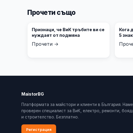
Прочети също
Признаци, че ВиК тръбите ви се
Кога 
нуждаят от подмяна
5 зна
Прочети →
Проч
MaistorBG
Платформата за майстори и клиенти в България. Нам
проверен специалист за ВиК, електро, ремонти, боя
и строителство. Безплатно.
Регистрация