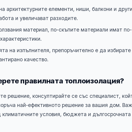
на архитектурните елементи, ниши, балкони и друг
абота и увеличават разходите.
олзвания материал, по-скъпите материали имат по
характеристики.
та на изпълнителя, препоръчително е да избирате
антирано качество.
ерете правилната топлоизолация?
те решение, консултирайте се със специалист, кой
поръча най-ефективното решение за вашия дом. Важ
 климатичните условия, бюджета и дългосрочната 