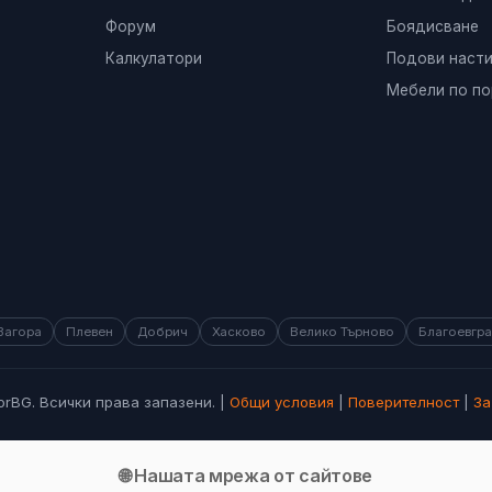
Форум
Боядисване
Калкулатори
Подови насти
Мебели по по
Загора
Плевен
Добрич
Хасково
Велико Търново
Благоевгр
orBG. Всички права запазени. |
Общи условия
|
Поверителност
|
За
🌐 Нашата мрежа от сайтове