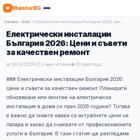
MaistorBG
M
Начало
›
Блог
› Електрически инсталации България 2026: Цен…
Електрически инсталации
България 2026: Цени и съвети
за качествен ремонт
📅 06.04.2026
·
⏱ 2 мин четене
·
👁 61 прегледа
### Електрически инсталации България 2026:
Цени и съвети за качествен ремонт Планирате
обновяване или монтаж на електрическа
инсталация в дома си през 2026 година? Тогава
е важно да знаете какви са актуалните цени на
пазара и какво да очаквате от професионалните
услуги в България. В тази статия ще разгледаме