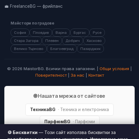
💼 FreelanceBG — фрийланс
Майстори по градове
София
Пловдив
Варна
Бургас
Русе
Стара Загора
Плевен
Добрич
Хасково
Велико Търново
Благоевград
Пазарджик
© 2026 MaistorBG. Всички права запазени. |
Общи условия
|
Поверителност
|
За нас
|
Контакт
🌐 Нашата мрежа от сайтове
ТехникаBG
· Техника и електроника
ПарфюмBG
· Парфюми
🍪 Бисквитки
— Този сайт използва бисквитки за
МодаBG
· Мода и стил