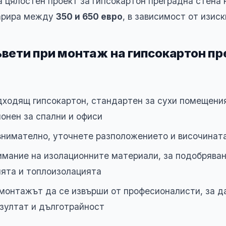
а цялостен проект за гипсокартон преградна стена 
варира между
350 и 650 евро
, в зависимост от изиск
вети при монтаж на гипсокартон пр
дходящ гипсокартон, стандартен за сухи помещени
онен за спални и офиси
внимателно, уточнете разположението и височината
имание на изолационните материали, за подобряван
ията и топлоизолацията
монтажът да се извърши от професионалисти, за д
зултат и дълготрайност