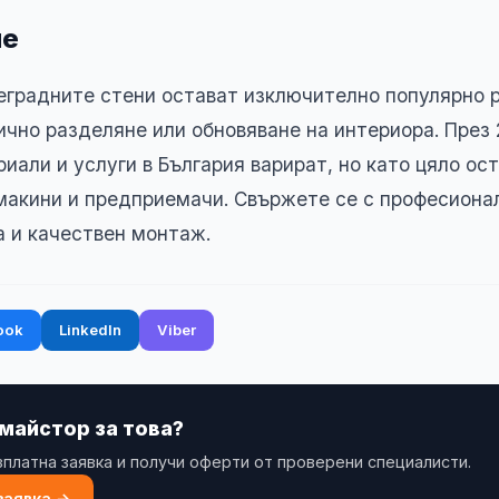
ие
еградните стени остават изключително популярно 
ично разделяне или обновяване на интериора. През
риали и услуги в България варират, но като цяло ос
макини и предприемачи. Свържете се с професиона
а и качествен монтаж.
ook
LinkedIn
Viber
 майстор за това?
платна заявка и получи оферти от проверени специалисти.
заявка →