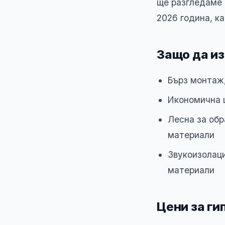
ще разгледаме 
2026 година, к
Защо да из
Бърз монтаж,
Икономична 
Лесна за обр
материали
Звукоизолаци
материали
Цени за ги