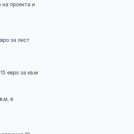
 на проекта и
вро за лист
15 евро за кв.м
.м, в