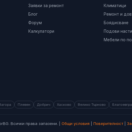
Заявки за ремонт
Климатици
Блог
Ремонт и до
Форум
Боядисване
Калкулатори
Подови насти
Мебели по по
Загора
Плевен
Добрич
Хасково
Велико Търново
Благоевгр
orBG. Всички права запазени. |
Общи условия
|
Поверителност
|
За