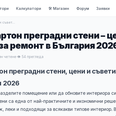
тори
Калкулатори
🛠 Магазин
Форум
Заявки
 и съвет…
ртон преградни стени – ц
за ремонт в България 202
ин четене
·
👁 54 прегледа
он преградни стени, цени и съвети
я 2026
разделите помещение или да обновите интериора си
ени са една от най-практичните и икономични решен
ж, леки и подходящи за всякакви типове интериор. 