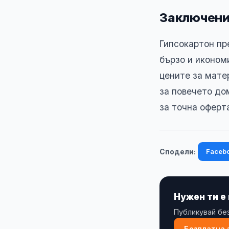
Заключен
Гипсокартон пр
бързо и иконом
цените за мате
за повечето до
за точна оферт
Faceb
Сподели:
Нужен ти е
Публикувай без
Безплатна 