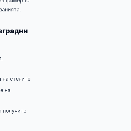
например 10
ванията.
еградни
я,
 на стените
е на
а получите