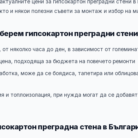
актуалните цени за гипсокартон преградни стени в 
акто и някои полезни съвети за монтаж и избор на м
берем гипсокартон преградни стени
 от няколко часа до ден, в зависимост от големина
цена, подходяща за бюджета на повечето ремонти
аботка, може да се боядиса, тапетира или облицова
я и топлоизолация, при нужда могат да се добавя
псокартон преградна стена в Българ