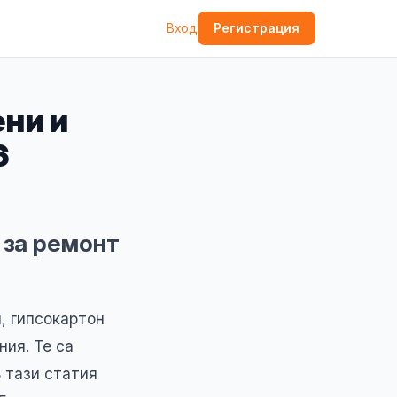
Регистрация
Вход
ени и
6
 за ремонт
, гипсокартон
ия. Те са
В тази статия