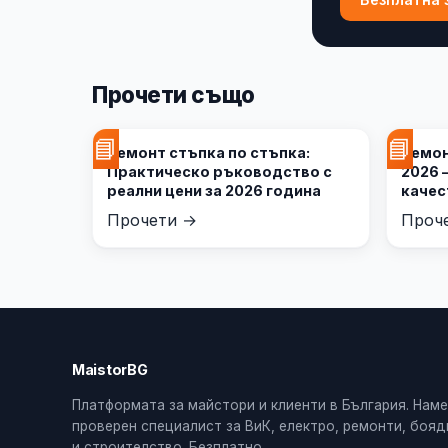
Прочети също
📘
📘
Ремонт стъпка по стъпка:
Ремон
Практическо ръководство с
2026 –
реални цени за 2026 година
качес
Прочети →
Проч
MaistorBG
Платформата за майстори и клиенти в България. Нам
проверен специалист за ВиК, електро, ремонти, боя
и строителство. Безплатно.