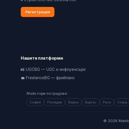
Регистрация
Нашите платформи
📸 UGCBG — UGC и инфлуенсъри
💼 FreelanceBG — фрийланс
Майстори по градове
София
Пловдив
Варна
Бургас
Русе
Стара 
© 2026 Maist