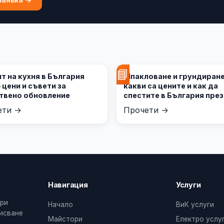
📘
т на кухня в България
Шпакловане и грундиране
 цени и съвети за
какви са цените и как да
твено обновление
спестите в България през
година
ети →
Прочети →
Навигация
Услуги
ери
Начало
ВиК услуги
дисване
Майстори
Електро услу