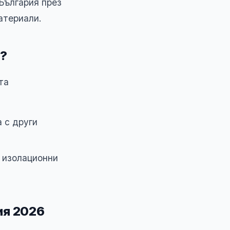
България през
атериали.
?
та
 с други
т изолационни
ия 2026