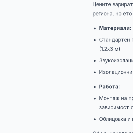
Цените варират
региона, но ет
Материали:
Стандартен г
(1.2х3 м)
Звукоизолаци
Изолационни 
Работа:
Монтаж на пр
зависимост 
Облицовка и 