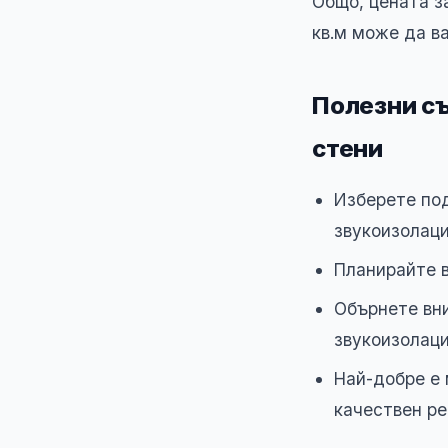
Общо, цената з
кв.м може да 
Полезни съ
стени
Изберете по
звукоизолаци
Планирайте 
Обърнете вн
звукоизолац
Най-добре е 
качествен ре