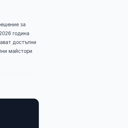
решение за
 2026 година
тават достъпни
лни майстори