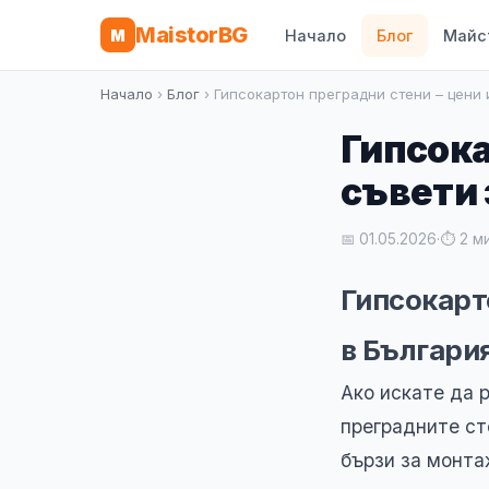
MaistorBG
M
Начало
Блог
Майс
Начало
›
Блог
› Гипсокартон преградни стени – цени
Гипсока
съвети 
📅 01.05.2026
·
⏱ 2 м
Гипсокарт
в Българи
Ако искате да 
преградните ст
бързи за монта