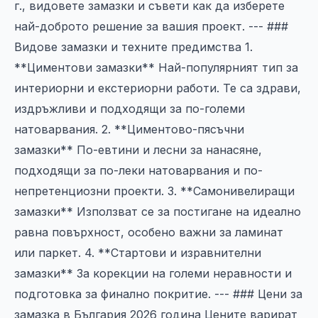
г., видовете замазки и съвети как да изберете
най-доброто решение за вашия проект. --- ###
Видове замазки и техните предимства 1.
**Циментови замазки** Най-популярният тип за
интериорни и екстериорни работи. Те са здрави,
издръжливи и подходящи за по-големи
натоварвания. 2. **Циментово-пясъчни
замазки** По-евтини и лесни за нанасяне,
подходящи за по-леки натоварвания и по-
непретенциозни проекти. 3. **Самонивелиращи
замазки** Използват се за постигане на идеално
равна повърхност, особено важни за ламинат
или паркет. 4. **Стартови и изравнителни
замазки** За корекции на големи неравности и
подготовка за финално покритие. --- ### Цени за
замазка в България 2026 година Цените варират