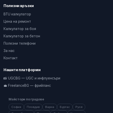
Полезни връзки
BTU калкулатор
Цена на ремонт
Калкулатор за боя
Калкулатор за бетон
Полезни телефони
За нас
Контакт
Нашите платформи
📸 UGCBG — UGC и инфлуенсъри
💼 FreelanceBG — фрийланс
Майстори по градове
София
Пловдив
Варна
Бургас
Русе