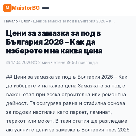
MaistorBG
M
Начало
›
Блог
› Цени за замазка за под в България 2026 – К…
Цени за замазка за под в
България 2026 – Как да
изберете и на каква цена
📅 17.04.2026
·
⏱ 2 мин четене
·
👁 50 прегледа
## Цени за замазка за под в България 2026 – Как
да изберете и на каква цена Замазката за под е
важен етап при всяка строителна или ремонтна
дейност. Тя осигурява равна и стабилна основа
за подови настилки като паркет, ламинат,
теракот или мокет. В тази статия ще разгледаме
актуалните цени за замазка в България през 2026