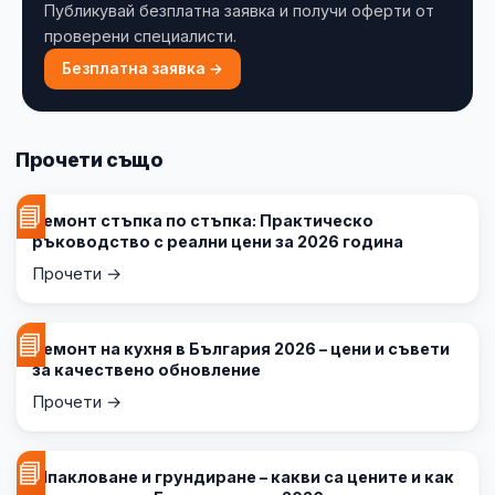
Публикувай безплатна заявка и получи оферти от
проверени специалисти.
Безплатна заявка →
Прочети също
📘
Ремонт стъпка по стъпка: Практическо
ръководство с реални цени за 2026 година
Прочети →
📘
Ремонт на кухня в България 2026 – цени и съвети
за качествено обновление
Прочети →
📘
Шпакловане и грундиране – какви са цените и как