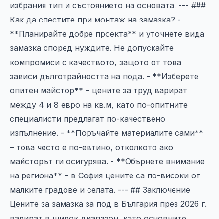
избрания тип и състоянието на основата. --- ###
Как да спестите при монтаж на замазка? -
**Планирайте добре проекта** и уточнете вида
замазка според нуждите. Не допускайте
компромиси с качеството, защото от това
зависи дълготрайността на пода. - **Изберете
опитен майстор** – цените за труд варират
между 4 и 8 евро на кв.м, като по-опитните
специалисти предлагат по-качествено
изпълнение. - **Поръчайте материалите сами**
– това често е по-евтино, отколкото ако
майсторът ги осигурява. - **Обърнете внимание
на региона** – в София цените са по-високи от
малките градове и селата. --- ## Заключение
Цените за замазка за под в България през 2026 г.
варират в широк диапазон, като основните