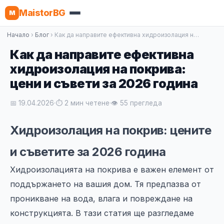
MaistorBG
M
Начало
›
Блог
› Как да направите ефективна хидроизолация н…
Как да направите ефективна
хидроизолация на покрива:
цени и съвети за 2026 година
📅 19.04.2026
·
⏱ 2 мин четене
·
👁 55 прегледа
Хидроизолация на покрив: цените
и съветите за 2026 година
Хидроизолацията на покрива е важен елемент от
поддържането на вашия дом. Тя предпазва от
проникване на вода, влага и повреждане на
конструкцията. В тази статия ще разгледаме